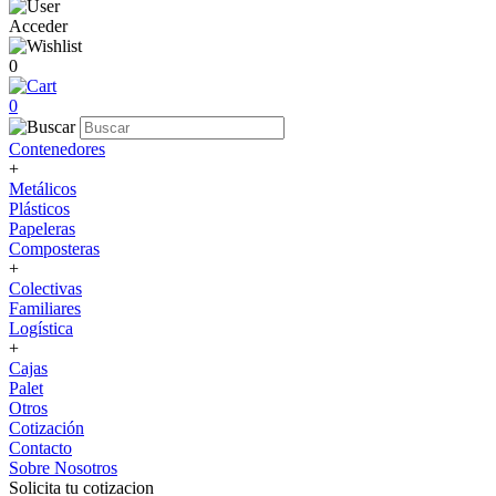
Acceder
0
0
Contenedores
+
Metálicos
Plásticos
Papeleras
Composteras
+
Colectivas
Familiares
Logística
+
Cajas
Palet
Otros
Cotización
Contacto
Sobre Nosotros
Solicita tu cotizacion