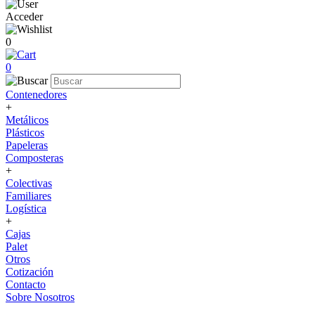
Acceder
0
0
Contenedores
+
Metálicos
Plásticos
Papeleras
Composteras
+
Colectivas
Familiares
Logística
+
Cajas
Palet
Otros
Cotización
Contacto
Sobre Nosotros