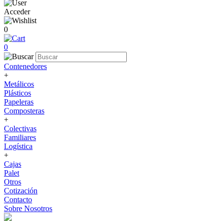
Acceder
0
0
Contenedores
+
Metálicos
Plásticos
Papeleras
Composteras
+
Colectivas
Familiares
Logística
+
Cajas
Palet
Otros
Cotización
Contacto
Sobre Nosotros